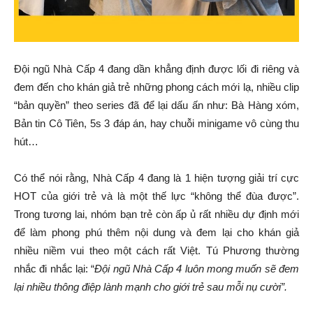
Đội ngũ Nhà Cấp 4 đang dần khẳng định được lối đi riêng và
đem đến cho khán giả trẻ những phong cách mới lạ, nhiều clip
“bản quyền” theo series đã để lại dấu ấn như: Bà Hàng xóm,
Bản tin Cô Tiên, 5s 3 đáp án, hay chuỗi minigame vô cùng thu
hút…
Có thể nói rằng, Nhà Cấp 4 đang là 1 hiện tượng giải trí cực
HOT của giới trẻ và là một thế lực “không thể đùa được”.
Trong tương lai, nhóm bạn trẻ còn ấp ủ rất nhiều dự định mới
để làm phong phú thêm nội dung và đem lại cho khán giả
nhiều niềm vui theo một cách rất Việt. Tú Phương thường
nhắc đi nhắc lại: “
Đội ngũ Nhà Cấp 4 luôn mong muốn sẽ đem
lại nhiều thông điệp lành mạnh cho giới trẻ sau mỗi nụ cười”.