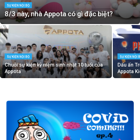
SỰ KIỆN NỘI BỘ
8/3 này, nhà Appota có gì đặc biệt?
SỰ KIỆN NỘI BỘ
SỰ KIỆN NỘI 
Chuỗi sự kiện kỷ niệm sinh nhật 10 tuổi của
Dấu ấn Tr
Appota
Appota K