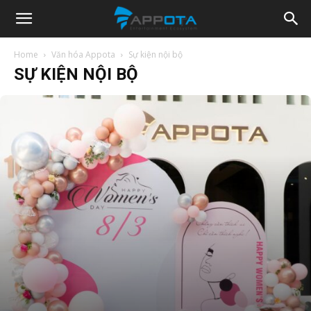
Appota
Home
Văn hóa Appota
Sự kiện nội bộ
SỰ KIỆN NỘI BỘ
News