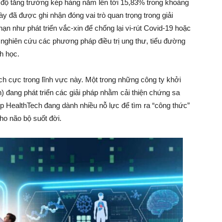
 độ tăng trưởng kép hàng năm lên tới 15,83% trong khoảng
 được ghi nhận đóng vai trò quan trọng trong giải
n như phát triển vắc-xin để chống lại vi-rút Covid-19 hoặc
 nghiên cứu các phương pháp điều trị ung thư, tiểu đường
h học.
tích cực trong lĩnh vực này. Một trong những công ty khởi
đang phát triển các giải pháp nhằm cải thiện chứng sa
 HealthTech đang dành nhiều nỗ lực để tìm ra “công thức”
ho não bộ suốt đời.