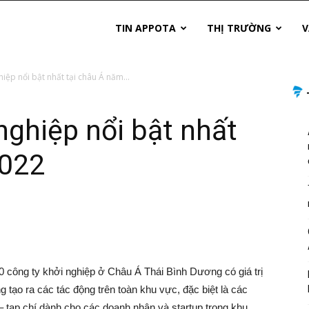
TIN APPOTA
THỊ TRƯỜNG
V
iệp nổi bật nhất tại châu Á năm...
nghiệp nổi bật nhất
2022
 công ty khởi nghiệp ở Châu Á Thái Bình Dương có giá trị
 tạo ra các tác động trên toàn khu vực, đặc biệt là các
ạp chí dành cho các doanh nhân và startup trong khu