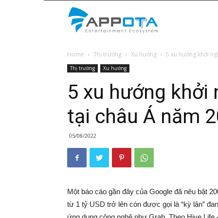
Appota
Home
Thị trường
Xu hướng
5 xu hướng khởi ngh
News
Thị trường
Xu hướng
5 xu hướng khởi 
tại châu Á năm 
05/08/2022
Một báo cáo gần đây của Google đã nêu bật 200
từ 1 tỷ USD trở lên còn được gọi là “kỳ lân” đang
ứng dụng công nghệ như Grab. Theo Hive Life – t