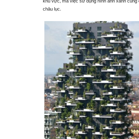
khu vực, mà việc sử dụng hình ảnh xanh cũng có 
châu lục.