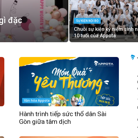
gì đặc
SỰ KIỆN NỘI BỘ
Chuỗi sự kiện kỷ niệm sinh n
10 tuổi của Appota
Văn hóa Appota
Hành trình tiếp sức thổ dân Sài
Gòn giữa tâm dịch