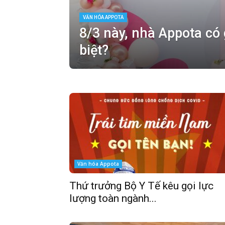
VĂN HÓA APPOTA
8/3 này, nhà Appota có 
biệt?
Văn hóa Appota
Thứ trưởng Bộ Y Tế kêu gọi lực
lượng toàn ngành...