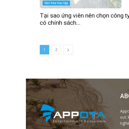
Văn hóa học tập
Tại sao ứng viên nên chọn công t
có chính sách...
1
2
AB
Appo
vực 
nghi