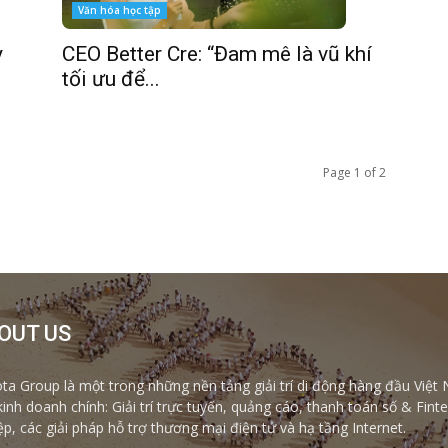
Văn hóa học tập
CEO Better Cre: “Đam mê là vũ khí
y
tối ưu để...
Page 1 of 2
OUT US
ta Group là một trong những nền tảng giải trí di động hàng đầu Việt 
kinh doanh chính: Giải trí trực tuyến, quảng cáo, thanh toán số & Fi
ệp, các giải pháp hỗ trợ thương mại điện tử và hạ tầng Internet.