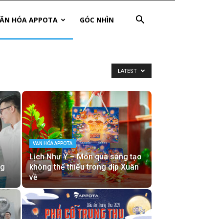
ĂN HÓA APPOTA
GÓC NHÌN
LATEST
VĂN HÓA APPOTA
Lịch Như Ý – Món quà sáng tạo
ng
không thể thiếu trong dịp Xuân
về