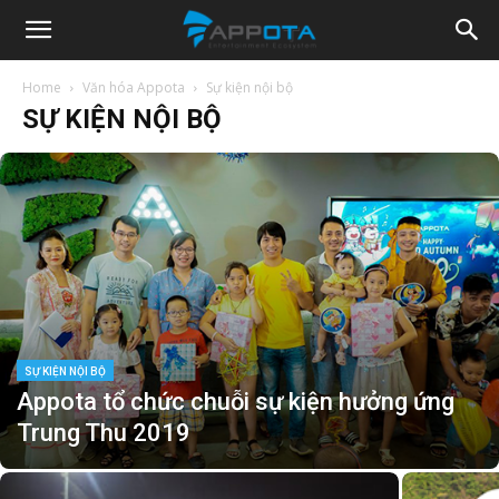
Appota
Home
Văn hóa Appota
Sự kiện nội bộ
SỰ KIỆN NỘI BỘ
News
SỰ KIỆN NỘI BỘ
Appota tổ chức chuỗi sự kiện hưởng ứng
Trung Thu 2019