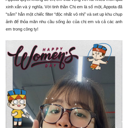
xinh xắn và ý nghĩa. Với tinh thần Chị em là số một, Appota đã
“sắm” hẳn một chiếc filter “độc nhất vô nhị” và set up khu chụp
ảnh để thỏa mãn nhu cầu sống ảo của chị em và cả các anh
em trong công ty!