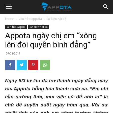
Appota
Home
Văn hóa Appota
Sự kiện nội bộ
Văn hóa Appota
Sự kiện nội bộ
News
Appota ngày chị em “xông
lên đòi quyền bình đẳng”
09/03/2017
Ngày 8/3 từ lâu đã trở thành ngày đấng mày
râu Appota bỗng hóa thành soái ca. “Em chỉ
cần sướng thôi, mọi việc cứ để anh lo” là
chủ đề xuyên suốt ngày hôm qua. Với sự
nhiệt tình của anh em cộng hưởng không