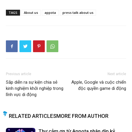
TAGS
About us
appota
press talk about us
Previous article
Next article
Sắp diễn ra sự kiện chia sẻ
Apple, Google và cuộc chiến
kinh nghiệm khởi nghiệp trong
độc quyền game di động
lĩnh vực di động
RELATED ARTICLES
MORE FROM AUTHOR
Thư cảm ơn từ Appota nhân dịp kỷ