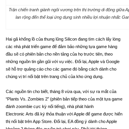
Trận chiến tranh giành ngôi vương trên thị trường di động giữa 
lan rộng đến thể loại ứng dụng sinh nhiều lợi nhuận nhất: Ga
Hai gã khổng lồ của thung lũng Silicon đang tìm cách lấy lòng
các nhà phát triển game để đảm bảo những tựa game hàng
đầu sẽ có phiên bản cho nền tảng của họ trước tiên, theo
những nguồn tin gần gũi với vụ việc. Đổi lại, Apple và Google
sẽ hỗ trợ quảng cáo cho các game đó bằng cách dành cho
chúng vị trí nổi bật trên trang chủ của kho ứng dụng.
Các nguồn tin cho biết, tháng 8 vừa qua, với sự ra mắt của
“Plants Vs. Zombies 2” (phiên bản tiếp theo của một tựa game
đánh zoombie cực kỳ nổi tiếng), nhà phát hành
Electronic Arts đã ký thỏa thuận với Apple để game được hiển
thị nổi bật trên App Store. Đổi lại, EA đồng ý dành cho Apple
khoảng 2 tháng độc quyền trò chơi này. Phải tới tháng