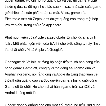
quyền game. Họ chỉ hỗ trợ quảng bá và tiếp thị game. Apple
thường đưa ra đề nghị hợp tác sau khi các nhà sản xuất game
giới thiệu các sản phẩm sắp ra mắt. Ví dụ, game của
Electronic Arts và ZeptoLabs được quảng cáo trong một hộp
lớn trên đầu trang chủ của App Store.
Phát ngôn viên của Apple và ZeptoLabs từ chối đưa ra bình
luận. Một phát ngôn viên của EA thì cho biết, công ty này “hợp
tác chặt chẽ với cả Apple và Google”.
Gonzague de Vallois, trưởng bộ phận tiếp thị và bán hàng của
hãng game Gameloft, công ty đứng đằng sau game đua xe
Asphalt nổi tiếng, nói rằng ông và Apple đã từng thảo luận về
thỏa thuận quảng cáo và độc quyền game, nhưng cuối cùng
Gameloft từ chối. Họ chọn phát hành game trên cả iOS và
Android cùng một lúc.
Google đồng ý quảng cáo cho một số ứng dụng nếu ứng dụng