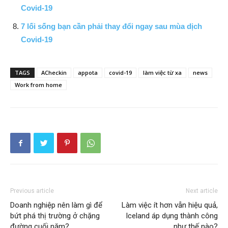
Covid-19
7 lối sống bạn cần phải thay đổi ngay sau mùa dịch
Covid-19
TAGS
ACheckin
appota
covid-19
làm việc từ xa
news
Work from home
Previous article
Next article
Doanh nghiệp nên làm gì để
Làm việc ít hơn vẫn hiệu quả,
bứt phá thị trường ở chặng
Iceland áp dụng thành công
đường cuối năm?
như thế nào?