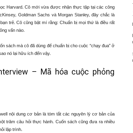
 học Harvard. Cô mới vừa được nhận thực tập tại các công
McKinsey, Goldman Sachs và Morgan Stanley, đây chắc là
ạn trẻ. Cô cũng bật mí rằng: Chuẩn bị mọi thứ là điều rất
hỏng vấn nào.
uốn sách mà cô đã dùng để chuẩn bị cho cuộc “chạy đua” ở
ao nó lại hữu ích đến vậy.
Interview – Mã hóa cuộc phỏng
ll nội dung cơ bản là tóm tắt các nguyên lý cơ bản của
 một trăm câu hỏi thực hành. Cuốn sách cũng đưa ra nhiều
i lập trình.