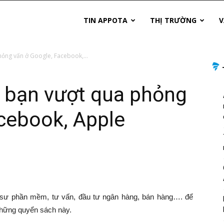
TIN APPOTA
THỊ TRƯỜNG
V
hỏng vấn ở Google, Facebook,...
p bạn vượt qua phỏng
cebook, Apple
 sư phần mềm, tư vấn, đầu tư ngân hàng, bán hàng…. để
những quyển sách này.