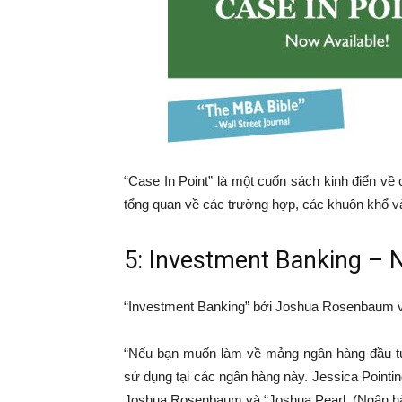
“Case In Point” là một cuốn sách kinh điển v
tổng quan về các trường hợp, các khuôn khổ v
5: Investment Banking – 
“Investment Banking” bởi Joshua Rosenbaum v
“Nếu bạn muốn làm về mảng ngân hàng đầu tư
sử dụng tại các ngân hàng này. Jessica Point
Joshua Rosenbaum và “Joshua Pearl. (Ngân h