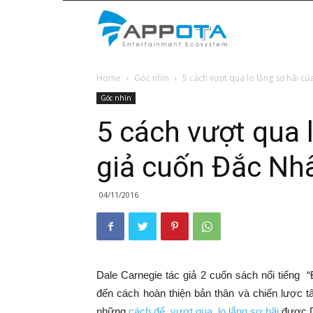
Appota
Home
Góc nhìn
5 cách vượt qua lo lắng sợ hãi của 
News
Góc nhìn
5 cách vượt qua l
giả cuốn Đắc Nh
04/11/2016
Dale Carnegie tác giả 2 cuốn sách nổi tiếng 
đến cách hoàn thiện bản thân và chiến lược tâ
những
cách để vượt qua lo lắng sợ hãi
được Da