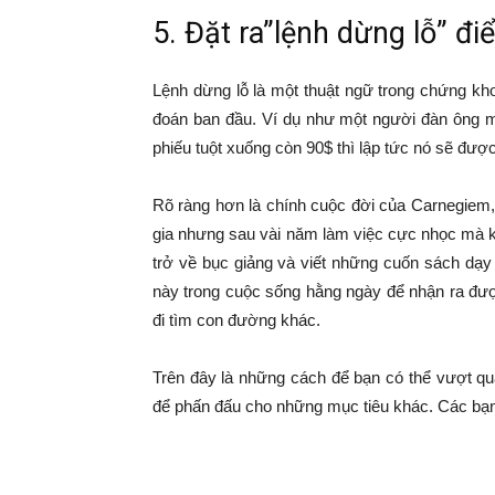
5. Đặt ra”lệnh dừng lỗ” đ
Lệnh dừng lỗ là một thuật ngữ trong chứng kho
đoán ban đầu. Ví dụ như một người đàn ông mu
phiếu tuột xuống còn 90$ thì lập tức nó sẽ được
Rõ ràng hơn là chính cuộc đời của Carnegiem,
gia nhưng sau vài năm làm việc cực nhọc mà kh
trở về bục giảng và viết những cuốn sách dạy
này trong cuộc sống hằng ngày để nhận ra đượ
đi tìm con đường khác.
Trên đây là những cách để bạn có thể vượt qua
để phấn đấu cho những mục tiêu khác. Các bạn