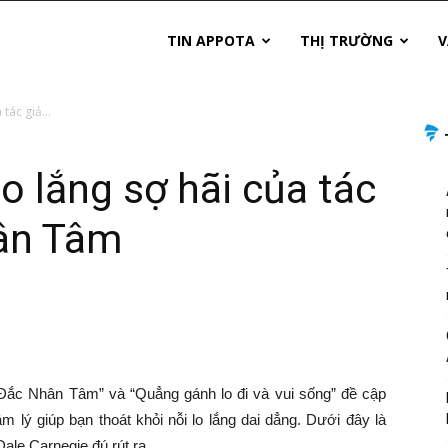
TIN APPOTA
THỊ TRƯỜNG
V
tác giả...
o lắng sợ hãi của tác
ân Tâm
“Đắc Nhân Tâm” và “Quẳng gánh lo đi và vui sống” đề cập
m lý giúp bạn thoát khỏi nỗi lo lắng dai dẳng. Dưới đây là
le Carnegie đú rút ra.