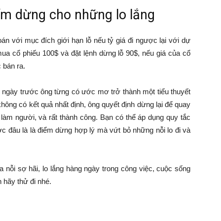
iểm dừng cho những lo lắng
án với mục đích giới hạn lỗ nếu tỷ giá đi ngược lại với dự
a cổ phiếu 100$ và đặt lệnh dừng lỗ 90$, nếu giá của cổ
 bán ra.
 ngày trước ông từng có ước mơ trở thành một tiểu thuyết
ông có kết quả nhất định, ông quyết định dừng lại để quay
 làm người, và rất thành công. Bạn có thể áp dụng quy tắc
c đâu là là điểm dừng hợp lý mà vứt bỏ những nỗi lo đi và
 nỗi sợ hãi, lo lắng hàng ngày trong công việc, cuộc sống
 hãy thử đi nhé.