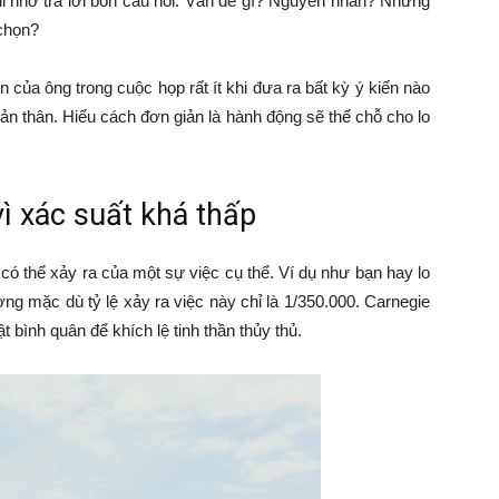
ghi nhớ trả lời bốn câu hỏi: Vấn đề gì? Nguyên nhân? Những
 chọn?
n của ông trong cuộc họp rất ít khi đưa ra bất kỳ ý kiến nào
 bản thân. Hiểu cách đơn giản là hành động sẽ thế chỗ cho lo
vì xác suất khá thấp
 có thể xảy ra của một sự việc cụ thể. Ví dụ như bạn hay lo
ờng mặc dù tỷ lệ xảy ra việc này chỉ là 1/350.000. Carnegie
 bình quân để khích lệ tinh thần thủy thủ.