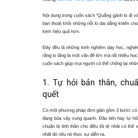
Nội dung trong cuốn sách “Quẳng gánh lo đi và 
bạn thoát khỏi những nỗi lo dai dẳng khiến c
kém hiệu quả hơn.
Đây đều là những kinh nghiệm dạy học, nghiên
rằng lo lắng là một vấn đề lớn mà rất nhiều họ
cuốn sách giúp mọi người có thể chống lại nhữn
1. Tự hỏi bản thân, chuẩ
quết
Có một phương pháp đơn giản gồm 3 bước có t
đang bủa vây xung quanh. Đầu tiên hay tự hỏi
chuẩn bị tinh thần cho điều tồi tệ nhât có thể
nhất đó nếu nó thực sự diễn ra.