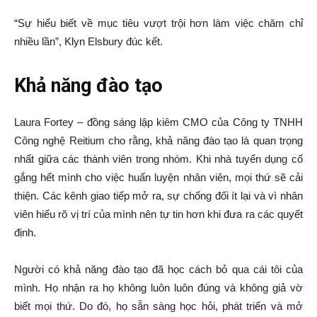
“Sự hiểu biết về mục tiêu vượt trội hơn làm việc chăm chỉ
nhiều lần”, Klyn Elsbury đúc kết.
Khả năng đào tạo
Laura Fortey – đồng sáng lập kiêm CMO của Công ty TNHH
Công nghệ Reitium cho rằng, khả năng đào tạo là quan trọng
nhất giữa các thành viên trong nhóm. Khi nhà tuyển dụng cố
gắng hết mình cho việc huấn luyện nhân viên, mọi thứ sẽ cải
thiện. Các kênh giao tiếp mở ra, sự chống đối ít lại và vì nhân
viên hiểu rõ vị trí của mình nên tự tin hơn khi đưa ra các quyết
định.
Người có khả năng đào tạo đã học cách bỏ qua cái tôi của
mình. Họ nhận ra họ không luôn luôn đúng và không giả vờ
biết mọi thứ. Do đó, họ sẵn sàng học hỏi, phát triển và mở