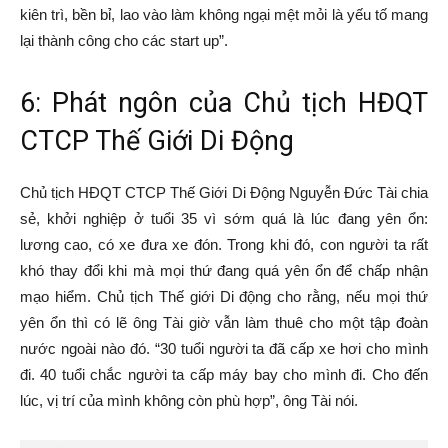
kiên trì, bền bỉ, lao vào làm không ngại mệt mỏi là yếu tố mang
lại thành công cho các start up”.
6: Phát ngôn của Chủ tịch HĐQT
CTCP Thế Giới Di Động
Chủ tịch HĐQT CTCP Thế Giới Di Động Nguyễn Đức Tài chia
sẻ, khởi nghiệp ở tuổi 35 vì sớm quá là lúc đang yên ổn:
lương cao, có xe đưa xe đón. Trong khi đó, con người ta rất
khó thay đổi khi mà mọi thứ đang quá yên ổn để chấp nhận
mạo hiểm. Chủ tịch Thế giới Di động cho rằng, nếu mọi thứ
yên ổn thì có lẽ ông Tài giờ vẫn làm thuê cho một tập đoàn
nước ngoài nào đó. “30 tuổi người ta đã cấp xe hơi cho mình
đi. 40 tuổi chắc người ta cấp máy bay cho mình đi. Cho đến
lúc, vị trí của mình không còn phù hợp”, ông Tài nói.