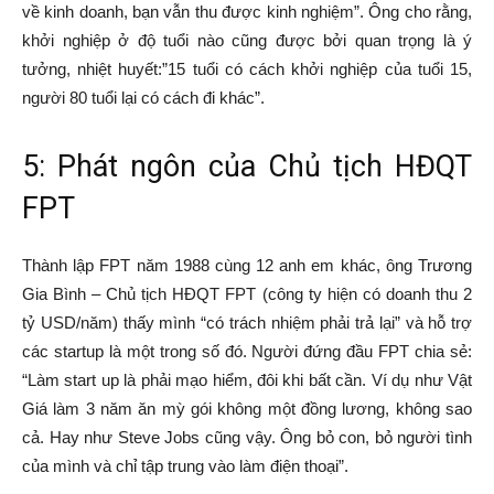
về kinh doanh, bạn vẫn thu được kinh nghiệm”. Ông cho rằng,
khởi nghiệp ở độ tuổi nào cũng được bởi quan trọng là ý
tưởng, nhiệt huyết:”15 tuổi có cách khởi nghiệp của tuổi 15,
người 80 tuổi lại có cách đi khác”.
5: Phát ngôn của Chủ tịch HĐQT
FPT
Thành lập FPT năm 1988 cùng 12 anh em khác, ông Trương
Gia Bình – Chủ tịch HĐQT FPT (công ty hiện có doanh thu 2
tỷ USD/năm) thấy mình “có trách nhiệm phải trả lại” và hỗ trợ
các startup là một trong số đó. Người đứng đầu FPT chia sẻ:
“Làm start up là phải mạo hiểm, đôi khi bất cần. Ví dụ như Vật
Giá làm 3 năm ăn mỳ gói không một đồng lương, không sao
cả. Hay như Steve Jobs cũng vậy. Ông bỏ con, bỏ người tình
của mình và chỉ tập trung vào làm điện thoại”.