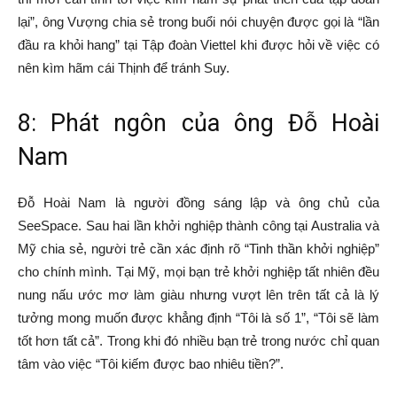
lại”, ông Vượng chia sẻ trong buổi nói chuyện được gọi là “lần
đầu ra khỏi hang” tại Tập đoàn Viettel khi được hỏi về việc có
nên kìm hãm cái Thịnh để tránh Suy.
8: Phát ngôn của ông Đỗ Hoài
Nam
Đỗ Hoài Nam là người đồng sáng lập và ông chủ của
SeeSpace. Sau hai lần khởi nghiệp thành công tại Australia và
Mỹ chia sẻ, người trẻ cần xác định rõ “Tinh thần khởi nghiệp”
cho chính mình. Tại Mỹ, mọi bạn trẻ khởi nghiệp tất nhiên đều
nung nấu ước mơ làm giàu nhưng vượt lên trên tất cả là lý
tưởng mong muốn được khẳng định “Tôi là số 1”, “Tôi sẽ làm
tốt hơn tất cả”. Trong khi đó nhiều bạn trẻ trong nước chỉ quan
tâm vào việc “Tôi kiếm được bao nhiêu tiền?”.