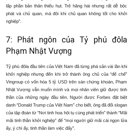
lấp phần bản thân thiếu hụt. Trẻ hăng hái nhưng rất dễ bộc
phát và chủ quan, mà đôi khi chủ quan không tốt cho khởi
nghiệp”.
7: Phát ngôn của Tỷ phú đôla
Phạm Nhật Vượng
Tỷ phú đôla đầu tiên của Việt Nam đã từng phá sản vài lần khi
khởi nghiệp nhưng đến khi trở thành ông chủ của “đế chế”
Vingroup có vốn hóa 5 tỷ USD trên sàn chứng khoán, Phạm
Nhật Vượng vẫn muốn mình và mọi nhân viên giữ được tinh
thần của những ngày đầu tiên. Người được Forbes đặt biệt
danh “Donald Trump của Việt Nam” cho biết, ông đã đổi slogan
của tập đoàn từ “Nơi tinh hoa hội tụ cùng phát triển” thành “Mãi
mãi tinh thần khởi nghiệp” để “mọi người giữ mãi cái ngọn lửa
ấy, ý chí ấy, tinh thần làm việc đấy”.