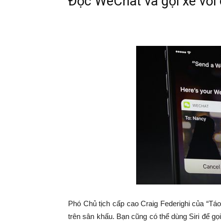
Đọc WeChat và gọi xe với
Phó Chủ tịch cấp cao Craig Federighi của “Tá
trên sân khấu. Bạn cũng có thể dùng Siri để gọ