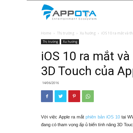
Appota
Home
Thị trường
Xu hướng
iOS 10 ra mắt và t
News
Thị trường
Xu hướng
iOS 10 ra mắt v
3D Touch của Ap
14/06/2016
Với việc Apple ra mắt
phiên bản iOS 10
tại W
đang có tham vọng ấp ủ biến tính năng 3D Touc