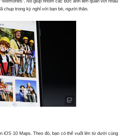
 “Memories”. Nó giúp nhóm các bức ảnh liên quan với nhau
 chụp trong kỳ nghỉ với bạn bè, người thân.
 iOS 10 Maps. Theo đó, bạn có thể vuốt lên từ dưới cùng