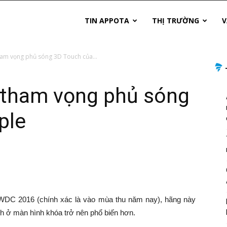
TIN APPOTA
THỊ TRƯỜNG
V
ham vọng phủ sóng 3D Touch của...
à tham vọng phủ sóng
ple
WDC 2016 (chính xác là vào mùa thu năm nay), hãng này
h ở màn hình khóa trở nên phổ biến hơn.