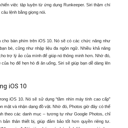
 khiển việc tập luyện từ ứng dụng Runkeeper. Siri thậm chí
 câu lệnh bằng giọng nói.
h cho bàn phím trên iOS 10. Nó sẽ có các chức năng như
i bạn bè, cũng như nhập liệu đa ngôn ngữ. Nhiều khả năng
cho trợ lý ảo của mình để giúp nó thông minh hơn. Nhờ đó,
 của họ để hẹn hò đi ăn uống, Siri sẽ giúp bạn dễ dàng lên
ng iOS 10
rong iOS 10. Nó sẽ sử dụng “tầm nhìn máy tính cao cấp”
n mặt và nhận dạng đồ vật. Nhờ đó, Photos giờ đây có thể
nh theo các danh mục – tương tự như Google Photos, chỉ
 bản thân thiết bị, giúp đảm bảo tốt hơn quyền riêng tư.