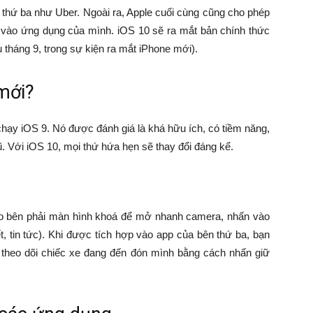
 thứ ba như Uber. Ngoài ra, Apple cuối cùng cũng cho phép
iri vào ứng dụng của mình. iOS 10 sẽ ra mắt bản chính thức
tháng 9, trong sự kiện ra mắt iPhone mới).
mới?
hạy iOS 9. Nó được đánh giá là khá hữu ích, có tiềm năng,
. Với iOS 10, mọi thứ hứa hẹn sẽ thay đổi đáng kể.
ào bên phải màn hình khoá để mở nhanh camera, nhấn vào
ết, tin tức). Khi được tích hợp vào app của bên thứ ba, bạn
theo dõi chiếc xe đang đến đón mình bằng cách nhấn giữ