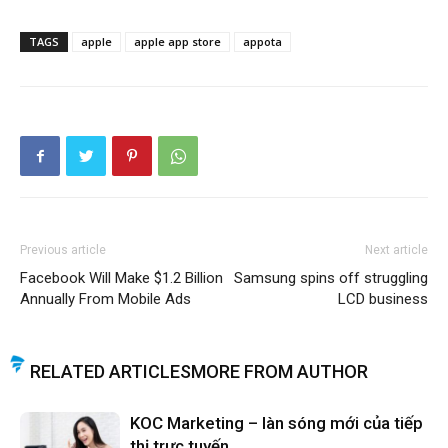
TAGS
apple
apple app store
appota
Previous article
Next article
Facebook Will Make $1.2 Billion
Samsung spins off struggling
Annually From Mobile Ads
LCD business
RELATED ARTICLES
MORE FROM AUTHOR
KOC Marketing – làn sóng mới của tiếp
thị trực tuyến