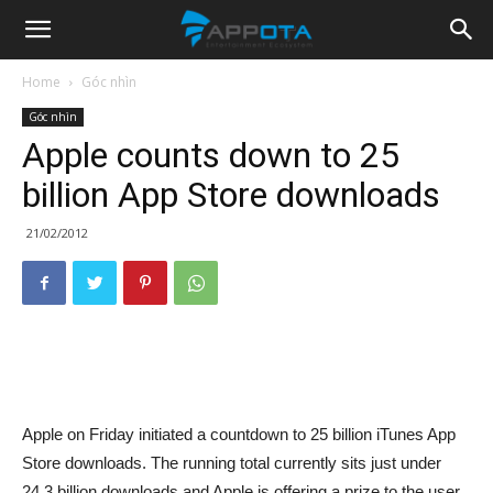
Appota
Home
Góc nhìn
Góc nhìn
News
Apple counts down to 25
billion App Store downloads
21/02/2012
Apple on Friday initiated a countdown to 25 billion iTunes App
Store downloads. The running total currently sits just under
24.3 billion downloads and Apple is offering a prize to the user