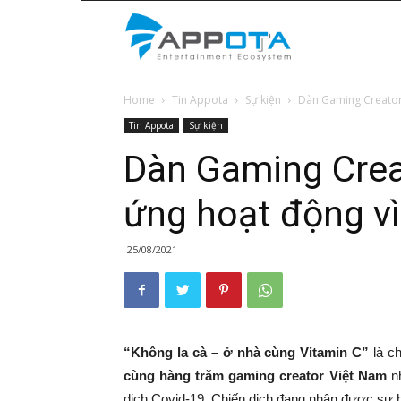
Appota
Home
Tin Appota
Sự kiện
Dàn Gaming Creator
News
Tin Appota
Sự kiện
Dàn Gaming Crea
ứng hoạt động v
25/08/2021
“Không la cà – ở nhà cùng Vitamin C”
là c
cùng hàng trăm gaming creator Việt Nam
n
dịch Covid-19. Chiến dịch đang nhận được sự