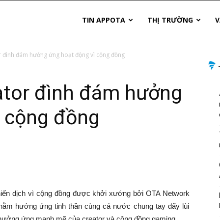
TIN APPOTA
THỊ TRƯỜNG
V
 đình đám hưởng ứng hoạt động vì cộng đồng
tor đình đám hưởng
ì cộng đồng
hiến dịch vì cộng đồng
được khởi xướng bởi OTA Network
hằm hưởng ứng tinh thần cùng cả nước chung tay đẩy lùi
 hưởng ứng mạnh mẽ của creator và cộng đồng gaming.