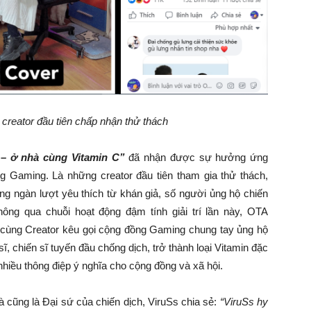
 creator đầu tiên chấp nhận thử thách
– ở nhà cùng Vitamin C”
đã nhận được sự hưởng ứng
 Gaming. Là những creator đầu tiên tham gia thử thách,
g ngàn lượt yêu thích từ khán giả, số người ủng hộ chiến
ông qua chuỗi hoạt động đậm tính giải trí lần này, OTA
cùng Creator kêu gọi cộng đồng Gaming chung tay ủng hộ
, chiến sĩ tuyến đầu chống dịch, trở thành loại Vitamin đặc
i nhiều thông điệp ý nghĩa cho cộng đồng và xã hội.
cũng là Đại sứ của chiến dịch, ViruSs chia sẻ:
“ViruSs hy