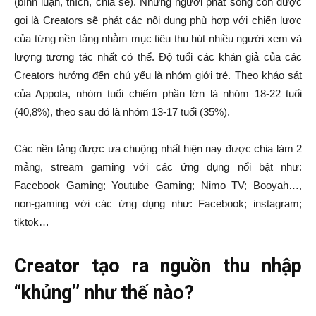
(bình luận, thích, chia sẻ). Những người phát sóng còn được
gọi là Creators sẽ phát các nội dung phù hợp với chiến lược
của từng nền tảng nhằm mục tiêu thu hút nhiều người xem và
lượng tương tác nhất có thể. Độ tuổi các khán giả của các
Creators hướng đến chủ yếu là nhóm giới trẻ. Theo khảo sát
của Appota, nhóm tuổi chiếm phần lớn là nhóm 18-22 tuổi
(40,8%), theo sau đó là nhóm 13-17 tuổi (35%).
Các nền tảng được ưa chuộng nhất hiện nay được chia làm 2
mảng, stream gaming với các ứng dụng nổi bật như:
Facebook Gaming; Youtube Gaming; Nimo TV; Booyah…,
non-gaming với các ứng dụng như: Facebook; instagram;
tiktok…
Creator tạo ra nguồn thu nhập
“khủng” như thế nào?