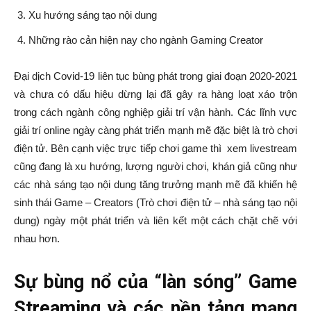
Xu hướng sáng tạo nội dung
Những rào cản hiện nay cho ngành Gaming Creator
Đại dịch Covid-19 liên tục bùng phát trong giai đoạn 2020-2021
và chưa có dấu hiệu dừng lại đã gây ra hàng loạt xáo trộn
trong cách ngành công nghiệp giải trí vận hành. Các lĩnh vực
giải trí online ngày càng phát triển mạnh mẽ đặc biệt là trò chơi
điện tử. Bên cạnh việc trực tiếp chơi game thì xem livestream
cũng đang là xu hướng, lượng người chơi, khán giả cũng như
các nhà sáng tạo nội dung tăng trưởng mạnh mẽ đã khiến hệ
sinh thái Game – Creators (Trò chơi điện tử – nhà sáng tạo nội
dung) ngày một phát triển và liên kết một cách chặt chẽ với
nhau hơn.
Sự bùng nổ của “làn sóng” Game
Streaming và các nền tảng mạng