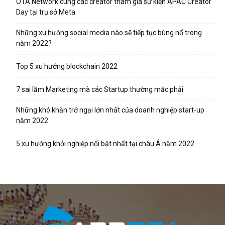
OTA Network cùng các creator tham gia sự kiện APAC Creator
Day tại trụ sở Meta
Những xu hướng social media nào sẽ tiếp tục bùng nổ trong
năm 2022?
Top 5 xu hướng blockchain 2022
7 sai lầm Marketing mà các Startup thường mắc phải
Những khó khăn trở ngại lớn nhất của doanh nghiệp start-up
năm 2022
5 xu hướng khởi nghiệp nổi bật nhất tại châu Á năm 2022