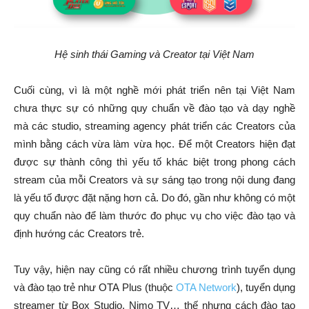
Hệ sinh thái
Gaming và Creator tại Việt Nam
Cuối cùng, vì là một nghề mới phát triển nên tại Việt Nam
chưa thực sự có những quy chuẩn về đào tạo và dạy nghề
mà các studio, streaming agency phát triển các Creators của
mình bằng cách vừa làm vừa học. Để một Creators hiện đạt
được sự thành công thì yếu tố khác biệt trong phong cách
stream của mỗi Creators và sự sáng tạo trong nội dung đang
là yếu tố được đặt nặng hơn cả. Do đó, gần như không có một
quy chuẩn nào để làm thước đo phục vụ cho việc đào tạo và
định hướng các Creators trẻ.
Tuy vậy, hiện nay cũng có rất nhiều chương trình tuyển dụng
và đào tạo trẻ như OTA Plus (thuộc
OTA Network
), tuyển dụng
streamer từ Box Studio, Nimo TV… thế nhưng cách đào tạo