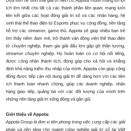
Dựa trên hệ sinh thái giải trí hiện có, Appota muốn mang tới lợi
ích lớn nhất cho tất cả các thành phần liên quan: mạng lưới
liên kết giữa các hoạt động giải trí số và các nhãn hàng, hệ
sinh thái thể thao điện tử Esports phục vụ cộng đồng, nền tảng
hỗ trợ các streamer, game thủ. Appota sẽ giúp nhiều bạn trẻ
tìm thấy niềm đam mê, trở thành vận động viên thể thao điện
tử chuyên nghiệp, tham gia giải đấu lớn gặp gỡ thần tượng,
streamer chuyên nghiệp. Họ hoàn toàn có cơ hội nổi tiếng,
được công nhận thành tích, đóng góp cho xã hội và khẳng
định khả năng kiếm thu nhập của mình. Appota còn giúp cộng
đồng được tiếp cận nội dung giải trí dễ dàng hơn với các tiện
ích thanh toán nhanh chóng, giúp các doanh nghiệp, nhãn
hàng giao tiếp, quảng bá với các đối tượng của mình trên
những nền tảng giải trí sống động và gần gũi.
Giới thiệu về Appota:
Appota Group là đơn vị tiên phong trong việc cung cấp các giải
pháp và nền tảng cho ngành công nghiệp giải trí số tại Việt