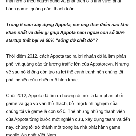
thái hơn 3 triệu người dùng và phát triển ở 3 lĩnh vực: phát
hành game, quảng cáo, thanh toán.
Trong 6 năm xây dựng Appota, với ông thời điểm nào khó
khăn nhất và điều gì giúp Appota nằm ngoài con số 30%
startup thất bại và 60% “sống dở chết dở”
?
Thời điểm 2012, cách Appota tạo ra lợi nhuận đó là làm phân
phối và quảng cáo từ lượng traffic lớn của Appstorevn. Nhưng
về sau nó không còn tạo ra lợi thế cạnh tranh nên chúng tôi
phải nghiên cứu nhiều mô hình khác.
Cuối 2012, Appota đã tìm ra hướng đi mới là làm phân phối
game và gặp vô vàn thử thách, bởi mọi kinh nghiệm của
chúng tôi về game là con số 0. Thế nhưng những thành viên
của Appota từng bước một nghiên cứu, xây dựng team và đến
nay, chúng tôi trở thành một trong ba nhà phát hành game
mobile lớn nhất Việt Nam.