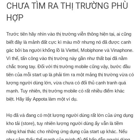
CHƯA TÌM RA THỊ TRƯỜNG PHÙ
HỢP
Trước tiên hãy nhìn vào thị trường viễn thông hiện tại, ai cũng
biết đây là mảnh đất cực kì màu mỡ nhưng nó đã được canh
gác bởi ba người khổng lồ là Viettel, Mobiphone và Vinaphone.
Vì thế, tấn công vào thị trường này gần như thất bại đã nằm
chắc trong tay. Đối với thị trường
mobile
cũng vậy, bước đầu
tiên của mỗi start up là phải tìm ra một mảng thị trường vừa có
lượng người dùng lớn, vừa chưa có đối thủ cạnh tranh quá
mạnh. Tuy nhiên, thị trường mobile có rất nhiều điểm khác
biệt. Hãy lấy
Appota
làm một ví dụ.
Họ đã và đang có một lượng người dùng rất lớn của ứng dụng
kho tải (store), tuy nhiên lượng người dùng ấy vẫn là tiềm
năng khai thác cho những ứng dụng của start up khác. Nếu
như cảm thấy thế mạnh của mình đủ để hấp dẫn người dùng