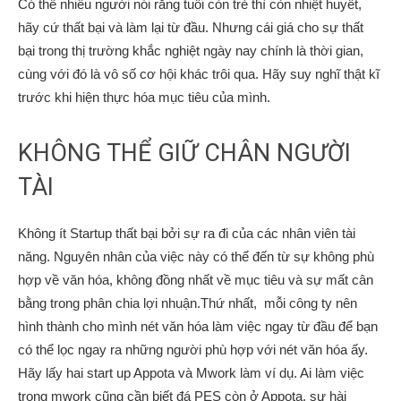
Có thể nhiều người nói rằng tuổi còn trẻ thì còn nhiệt huyết,
hãy cứ thất bại và làm lại từ đầu. Nhưng cái giá cho sự thất
bại trong thị trường khắc nghiệt ngày nay chính là thời gian,
cùng với đó là vô số cơ hội khác trôi qua. Hãy suy nghĩ thật kĩ
trước khi hiện thực hóa mục tiêu của mình.
KHÔNG THỂ GIỮ CHÂN NGƯỜI
TÀI
Không ít Startup thất bại bởi sự ra đi của các nhân viên tài
năng. Nguyên nhân của việc này có thể đến từ sự không phù
hợp về văn hóa, không đồng nhất về mục tiêu và sự mất cân
bằng trong phân chia lợi nhuận.Thứ nhất, mỗi công ty nên
hình thành cho mình nét văn hóa làm việc ngay từ đầu để bạn
có thể lọc ngay ra những người phù hợp với nét văn hóa ấy.
Hãy lấy hai start up Appota và Mwork làm ví dụ. Ai làm việc
trong mwork cũng cần biết đá PES còn ở Appota, sự
hài