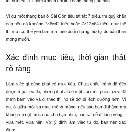
tốt hơn cả là 1 năm khoản chi tiêu hằng tháng của bạn.
Ví dụ một tháng bạn ở Sài Gòn tiêu tất tật 7 triệu, thì quỹ khẩn
cấp nên có khoảng 7×6=42 triệu hoặc 7×12=84 triệu, như thế
thì mới có thể yên tâm mà theo đuổi những thứ tự do bản thân
mong muốn.
Xác định mục tiêu, thời gian thật
rõ ràng
Làm việc gì cũng phải có mục tiêu. Chưa chắc mình đã đến
được mục tiêu đó, nhưng ít nhất có một cái mốc phía trước để
mình bám vào và đi theo thì nó sẽ đỡ bị lệch đường hơn. Ví
dụ, ở giữa một sa mạc mênh mông, nếu bảo bạn đi thẳng mà
không có cột mốc nào cho bạn nhìn, bạn rất dễ đi lòng vòng –
vừa mệt, vừa nản. Với ý định làm việc tự do, bạn nên xác
định: