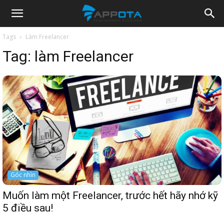
Appota
Tags
Làm Freelancer
Tag:
làm Freelancer
News
Góc nhìn
Muốn làm một Freelancer, trước hết hãy nhớ kỹ
5 điều sau!