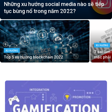
Những xu hướng social media nào sẽ tiếp
tục bùng nổ trong năm 2022?
XU HƯỚNG
XU HƯỚNG
7 sai lầm
Top 5 xu hướng blockchain 2022
mắc phải