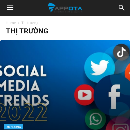
Appota
Home
Thị trường
THỊ TRƯỜNG
News
XU HƯỚNG