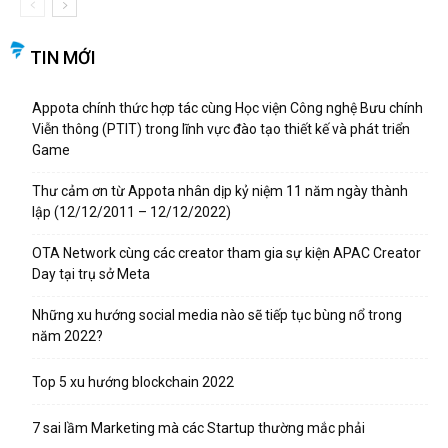
TIN MỚI
Appota chính thức hợp tác cùng Học viện Công nghệ Bưu chính
Viễn thông (PTIT) trong lĩnh vực đào tạo thiết kế và phát triển
Game
Thư cảm ơn từ Appota nhân dịp kỷ niệm 11 năm ngày thành
lập (12/12/2011 – 12/12/2022)
OTA Network cùng các creator tham gia sự kiện APAC Creator
Day tại trụ sở Meta
Những xu hướng social media nào sẽ tiếp tục bùng nổ trong
năm 2022?
Top 5 xu hướng blockchain 2022
7 sai lầm Marketing mà các Startup thường mắc phải