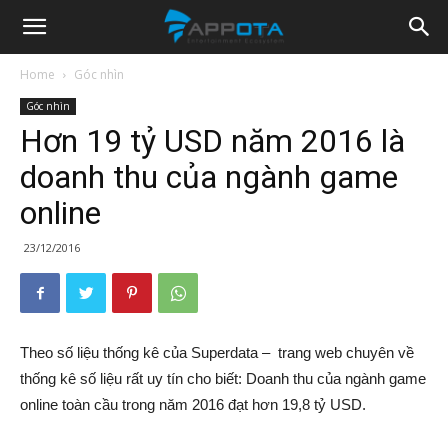
Appota
Home
Góc nhìn
Góc nhìn
News
Hơn 19 tỷ USD năm 2016 là
doanh thu của ngành game
online
23/12/2016
Theo số liệu thống kê của Superdata – trang web chuyên về
thống kê số liệu rất uy tín cho biết: Doanh thu của ngành game
online toàn cầu trong năm 2016 đạt hơn 19,8 tỷ USD.