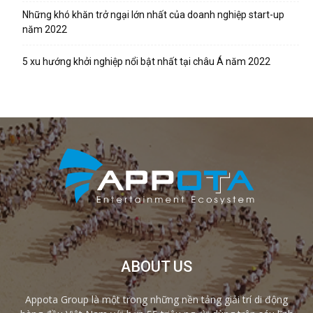
Những khó khăn trở ngại lớn nhất của doanh nghiệp start-up
năm 2022
5 xu hướng khởi nghiệp nổi bật nhất tại châu Á năm 2022
ABOUT US
Appota Group là một trong những nền tảng giải trí di động