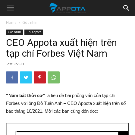
Appota
Home
Góc nhìn
Góc nhìn
Tin Appota
News
CEO Appota xuất hiện trên
tạp chí Forbes Việt Nam
29/10/2021
“Nắm bắt thời cơ”
là tiêu đề bài phỏng vấn của tạp chí
Forbes với ông Đỗ Tuấn Anh – CEO Appota xuất hiện trên số
báo tháng 10/2021. Mời các bạn cùng đón đọc: