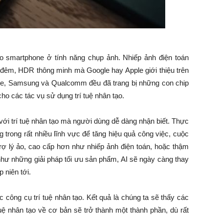
ào smartphone ở tính năng chụp ảnh. Nhiếp ảnh điện toán
p đêm, HDR thông minh mà Google hay Apple giới thiệu trên
le, Samsung và Qualcomm đều đã trang bị những con chip
ho các tác vụ sử dụng trí tuệ nhân tạo.
 với trí tuệ nhân tạo mà người dùng dễ dàng nhận biết. Thực
 trong rất nhiều lĩnh vực để tăng hiệu quả công việc, cuộc
trợ lý ảo, cao cấp hơn như nhiếp ảnh điện toán, hoặc thậm
như những giải pháp tối ưu sản phẩm, AI sẽ ngày càng thay
 niên tới.
c công cụ trí tuệ nhân tạo. Kết quả là chúng ta sẽ thấy các
uệ nhân tạo về cơ bản sẽ trở thành một thành phần, dù rất