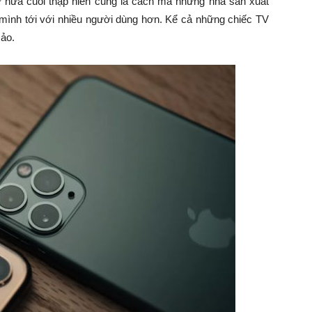
ở nửa cuối thập niên cũng là cách mà những nhà sản xuất
a mình tới với nhiều người dùng hơn. Kể cả những chiếc TV
 ảo.