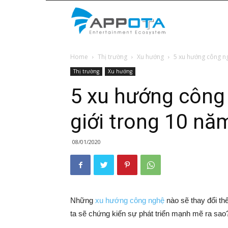
Appota
Home
Thị trường
Xu hướng
5 xu hướng công ngh
News
Thị trường
Xu hướng
5 xu hướng công 
giới trong 10 năm
08/01/2020
Những
xu hướng công nghệ
nào sẽ thay đổi th
ta sẽ chứng kiến sự phát triển mạnh mẽ ra sao