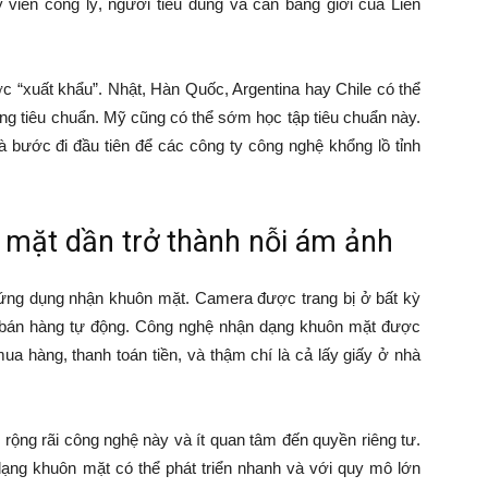
viên công lý, người tiêu dùng và cân bằng giới của Liên
 “xuất khẩu”. Nhật, Hàn Quốc, Argentina hay Chile có thể
ụng tiêu chuẩn. Mỹ cũng có thể sớm học tập tiêu chuẩn này.
à bước đi đầu tiên để các công ty công nghệ khổng lồ tỉnh
mặt dần trở thành nỗi ám ảnh
 ứng dụng nhận khuôn mặt. Camera được trang bị ở bất kỳ
y bán hàng tự động. Công nghệ nhận dạng khuôn mặt được
ua hàng, thanh toán tiền, và thậm chí là cả lấy giấy ở nhà
ng rãi công nghệ này và ít quan tâm đến quyền riêng tư.
ạng khuôn mặt có thể phát triển nhanh và với quy mô lớn