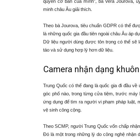
quyền cơ bản của mình”, bà Vera Jourova, ủy 
minh châu Âu giải thích.
Theo bà Jourova, tiêu chuẩn GDPR có thể được
là những quốc gia đầu tiên ngoài châu Âu áp d
Dữ liệu người dùng được tôn trọng có thể sẽ l
táo và sử dụng hợp lý hơn dữ liệu.
Camera nhận dạng khuôn 
Trung Quốc có thể đang là quốc gia đi đầu về
góc phố nào, trong từng cửa tiệm, trước má
ứng dụng để tìm ra người vi phạm pháp luật, m
vệ sinh công cộng.
Theo SCMP, người Trung Quốc vốn chấp nhận rộ
Đó là một trong những lý do công nghệ nhận d