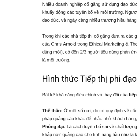
Nhiều doanh nghiệp cố gắng sử dụng đạo đức
khuấy động các tuyên bố về môi trường. Ngược
đạo đức, và ngày càng nhiều thương hiệu hàng 
Trong khi các nhà tiếp thị cố gắng đưa ra các g
của Chris Arnold trong Ethical Marketing & T
dùng mới), có đến 2/3 người tiêu dùng phản ứ
là môi trường.
Hình thức Tiếp thị phi đạo
Bất kể khả năng điều chỉnh và thay đổi của
tiế
Thế thân
: Ở một số nơi, do có quy định về c
pháp quảng cáo khác để nhắc nhở khách hàng, m
Phóng đại:
Là cách tuyên bố sai về chất lượn
khắp nơi” quảng cáo cho tính năng hầu như là k