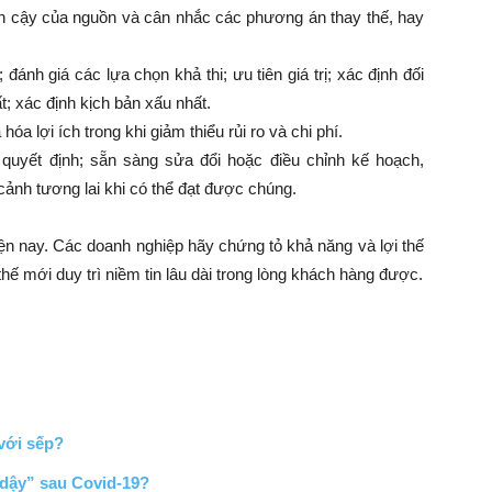
 tin cậy của nguồn và cân nhắc các phương án thay thế, hay
đánh giá các lựa chọn khả thi; ưu tiên giá trị; xác định đối
; xác định kịch bản xấu nhất.
 hóa lợi ích trong khi giảm thiểu rủi ro và chi phí.
quyết định; sẵn sàng sửa đổi hoặc điều chỉnh kế hoạch,
cảnh tương lai khi có thể đạt được chúng.
hiện nay. Các doanh nghiệp hãy chứng tỏ khả năng và lợi thế
 mới duy trì niềm tin lâu dài trong lòng khách hàng được.
với sếp?
dậy” sau Covid-19?