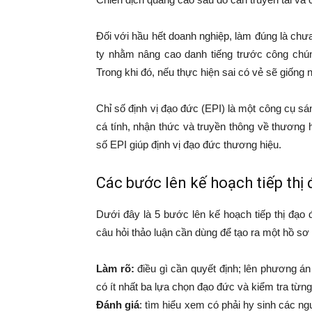
Đối với hầu hết doanh nghiệp, làm đúng là ch
ty nhằm nâng cao danh tiếng trước công chún
Trong khi đó, nếu thực hiện sai có vẻ sẽ giống n
Chỉ số định vị đạo đức (EPI) là một công cụ sán
cá tính, nhận thức và truyền thông về thương hi
số EPI giúp định vị đạo đức thương hiệu.
Các bước lên kế hoạch tiếp th
Dưới đây là 5 bước lên kế hoạch tiếp thị đạo
câu hỏi thảo luận cần dùng để tạo ra một hồ sơ 
Làm rõ:
điều gì cần quyết định; lên phương án
có ít nhất ba lựa chọn đạo đức và kiểm tra từng 
Đánh giá
: tìm hiểu xem có phải hy sinh các n