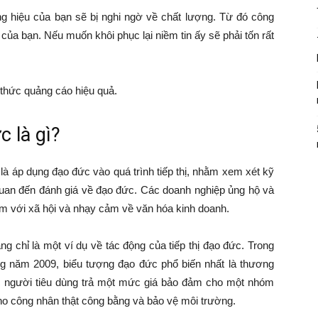
 hiệu của bạn sẽ bị nghi ngờ về chất lượng. Từ đó công
của bạn. Nếu muốn khôi phục lại niềm tin ấy sẽ phải tốn rất
h thức quảng cáo hiệu quả.
c là gì?
là áp dụng đạo đức vào quá trình tiếp thị, nhằm xem xét kỹ
n quan đến đánh giá về đạo đức. Các doanh nghiệp ủng hộ và
iệm với xã hội và nhạy cảm về văn hóa kinh doanh.
 chỉ là một ví dụ về tác động của tiếp thị đạo đức. Trong
ùng năm 2009, biểu tượng đạo đức phổ biến nhất là thương
c người tiêu dùng trả một mức giá bảo đảm cho một nhóm
 cho công nhân thật công bằng và bảo vệ môi trường.