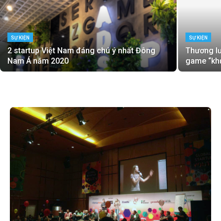
SỰ KIỆN
SỰ KIỆN
2 startup Việt Nam đáng chú ý nhất Đông
Thương l
Nam Á năm 2020
game “kh