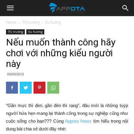
Appota
Home
Thị trường
Xu hướng
Thị trường
Xu hướng
News
Nếu muốn thành công hãy
chơi với những kiểu người
này
06/06/2016
“Gần mực thì đen, gần đèn thì rạng”, đâu mới là những tuýp
người hứa hẹn mang lại thành công trong sự nghiệp cũng như
cuộc sống cho bạn??? Cùng
Appota News
tìm hiểu trong nội
dung bài chia sẻ dưới đây nhé: