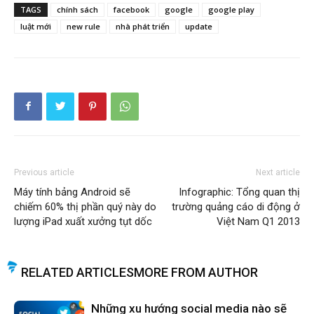
TAGS
chính sách
facebook
google
google play
luật mới
new rule
nhà phát triển
update
Previous article
Next article
Máy tính bảng Android sẽ
Infographic: Tổng quan thị
chiếm 60% thị phần quý này do
trường quảng cáo di động ở
lượng iPad xuất xưởng tụt dốc
Việt Nam Q1 2013
RELATED ARTICLES
MORE FROM AUTHOR
Những xu hướng social media nào sẽ