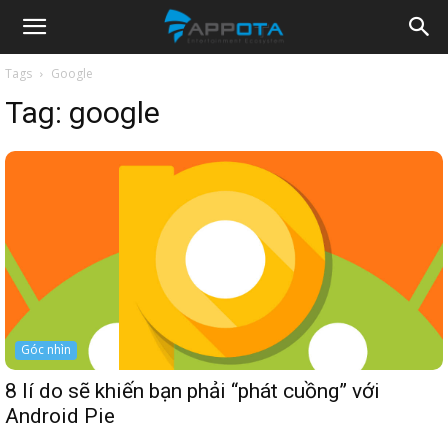
Appota
Tags
Google
Tag:
google
News
Góc nhìn
8 lí do sẽ khiến bạn phải “phát cuồng” với
Android Pie