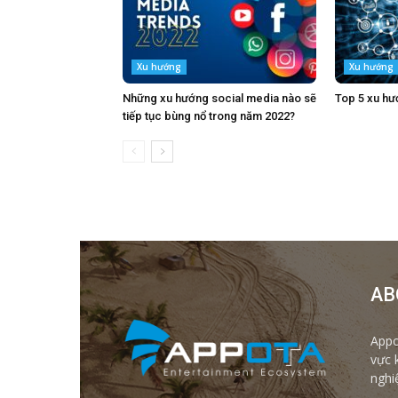
Xu hướng
Xu hướng
Những xu hướng social media nào sẽ
Top 5 xu hư
tiếp tục bùng nổ trong năm 2022?
AB
Appo
vực 
nghi