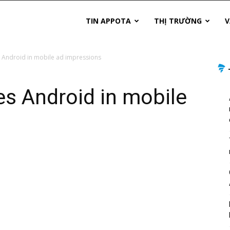
TIN APPOTA
THỊ TRƯỜNG
V
s Android in mobile ad impressions
es Android in mobile