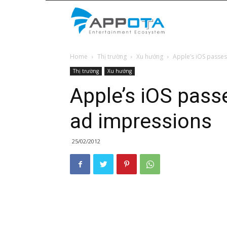
Appota
Home
Thị trường
Xu hướng
Apple’s iOS passe
News
Thị trường
Xu hướng
Apple’s iOS pass
ad impressions
25/02/2012