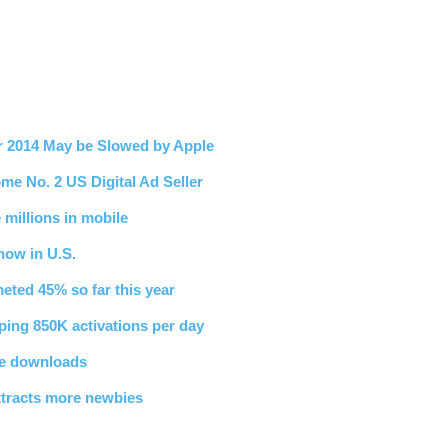
r 2014 May be Slowed by Apple
e No. 2 US Digital Ad Seller
 millions in mobile
now in U.S.
eted 45% so far this year
ing 850K activations per day
re downloads
ttracts more newbies