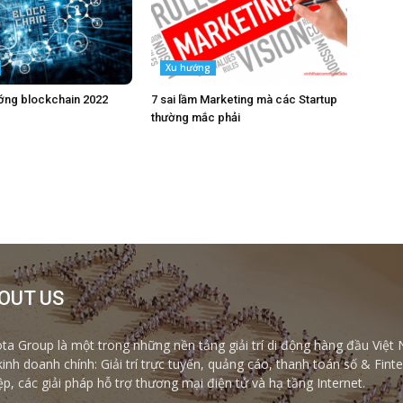
Xu hướng
ớng blockchain 2022
7 sai lầm Marketing mà các Startup
thường mắc phải
OUT US
ta Group là một trong những nền tảng giải trí di động hàng đầu Việt 
kinh doanh chính: Giải trí trực tuyến, quảng cáo, thanh toán số & Fi
ệp, các giải pháp hỗ trợ thương mại điện tử và hạ tầng Internet.