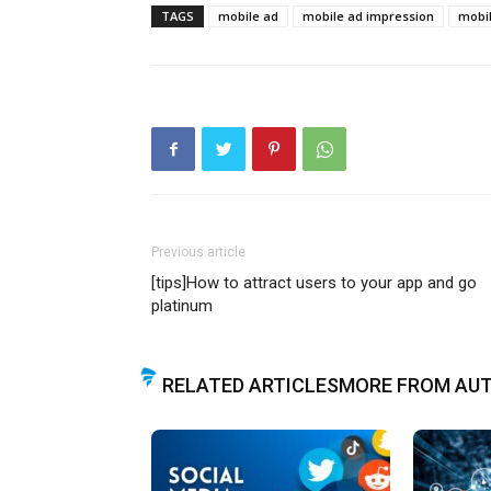
TAGS
mobile ad
mobile ad impression
mobi
Previous article
[tips]How to attract users to your app and go
platinum
RELATED ARTICLES
MORE FROM AU