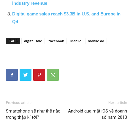
industry revenue
Digital game sales reach $3.3B in U.S. and Europe in
Q4
TAGS
digital sale
facebook
Mobile
mobile ad
Previous article
Next article
Smartphone sẽ như thế nào
Android qua mặt iOS về doanh
trong thập kỉ tới?
số năm 2013