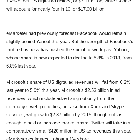
7.4% of net US digital ad dollars, or $3.17 billion, while Google
will account for nearly four in 10, or $17.00 billion.
eMarketer had previously forecast Facebook would remain
slightly behind Yahoo! this year. But the strength of Facebook’s
mobile business has pushed the social network past Yahoo!,
whose share is now expected to decline to 5.8% in 2013, from
6.8% last year.
Microsoft’s share of US digital ad revenues will fall from 6.2%
last year to 5.9% this year. Microsoft’s $2.53 billion in ad
revenues, which include advertising not only from the
company’s web properties, but also from Xbox and Skype
services, will grow to $2.87 billion by 2015, though not fast
enough to hold or increase market share. Twitter will take in a
comparatively small $420 million in US ad revenues this year,
eMarketer estimates—about a 1% share.