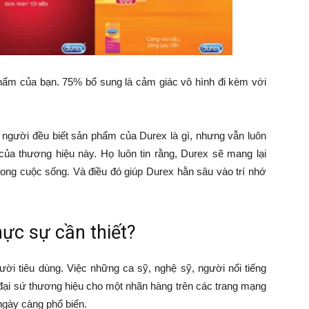
hẩm của bạn. 75% bổ sung là cảm giác vô hình đi kèm với
i người đều biết sản phẩm của Durex là gì, nhưng vẫn luôn
của thương hiệu này. Họ luôn tin rằng, Durex sẽ mang lại
trong cuộc sống. Và điều đó giúp Durex hằn sâu vào trí nhớ
hực sự cần thiết?
gười tiêu dùng. Việc những ca sỹ, nghệ sỹ, người nổi tiếng
ại sứ thương hiệu cho một nhãn hàng trên các trang mạng
ngày càng phổ biến.