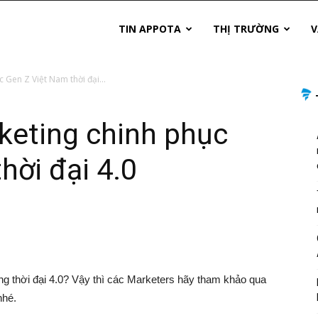
TIN APPOTA
THỊ TRƯỜNG
V
 Gen Z Việt Nam thời đại...
keting chinh phục
hời đại 4.0
ng thời đại 4.0? Vậy thì các Marketers hãy tham khảo qua
nhé.