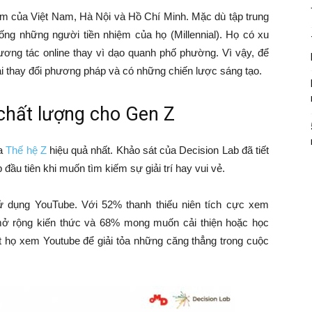
tâm của Việt Nam, Hà Nội và Hồ Chí Minh. Mặc dù tập trung
ống những người tiền nhiệm của họ (Millennial). Họ có xu
ơng tác online thay vì dạo quanh phố phường. Vì vậy, để
i thay đổi phương pháp và có những chiến lược sáng tạo.
 chất lượng cho Gen Z
ủa
Thế hệ Z
hiệu quả nhất. Khảo sát của Decision Lab đã tiết
đầu tiên khi muốn tìm kiếm sự giải trí hay vui vẻ.
ử dụng YouTube. Với 52% thanh thiếu niên tích cực xem
mở rộng kiến thức và 68% mong muốn cải thiện hoặc học
 họ xem Youtube để giải tỏa những căng thẳng trong cuộc