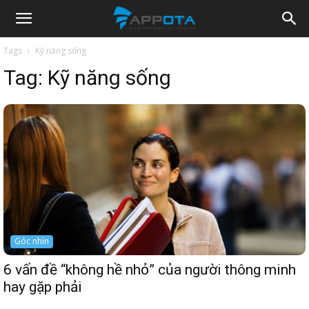
Appota
Tags
Kỹ năng sống
Tag:
Kỹ năng sống
News
Góc nhìn
6 vấn đề “không hề nhỏ” của người thông minh
hay gặp phải