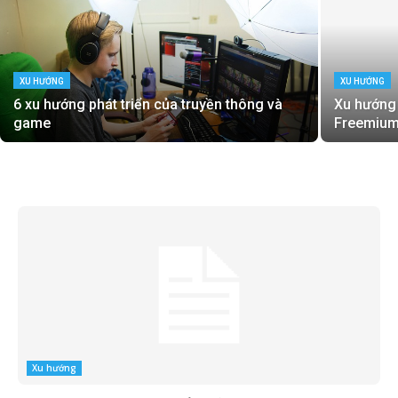
XU HƯỚNG
XU HƯỚNG
6 xu hướng phát triển của truyền thông và
Xu hướng 
game
Freemiu
Xu hướng