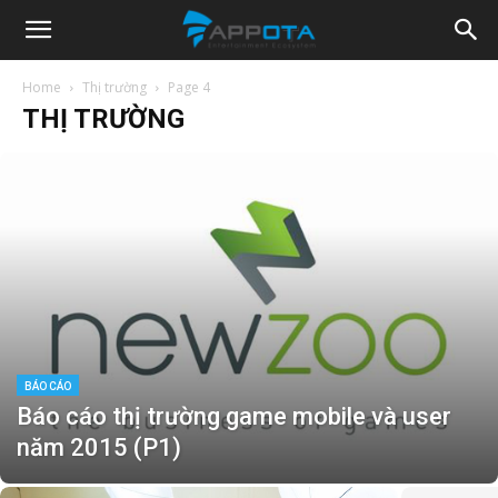
Appota
Home
Thị trường
Page 4
THỊ TRƯỜNG
News
BÁO CÁO
Báo cáo thị trường game mobile và user
năm 2015 (P1)