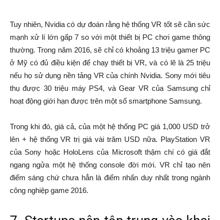
Tuy nhiên, Nvidia có dự đoán rằng hệ thống VR tốt sẽ cần sức
mạnh xử lí lớn gấp 7 so với một thiết bị PC chơi game thông
thường. Trong năm 2016, sẽ chỉ có khoảng 13 triệu gamer PC
ở Mỹ có đủ điều kiện để chạy thiết bị VR, và có lẽ là 25 triệu
nếu họ sử dụng nền tảng VR của chính Nvidia. Sony mới tiêu
thụ được 30 triệu máy PS4, và Gear VR của Samsung chỉ
hoạt động giới hạn được trên một số smartphone Samsung.
Trong khi đó, giá cả, của một hệ thống PC giá 1,000 USD trở
lên + hệ thống VR trị giá vài trăm USD nữa. PlayStation VR
của Sony hoặc HoloLens của Microsoft thậm chí có giá đắt
ngang ngửa một hệ thống console đời mới. VR chỉ tạo nên
điểm sáng chứ chưa hẳn là điểm nhấn duy nhất trong ngành
công nghiệp game 2016.