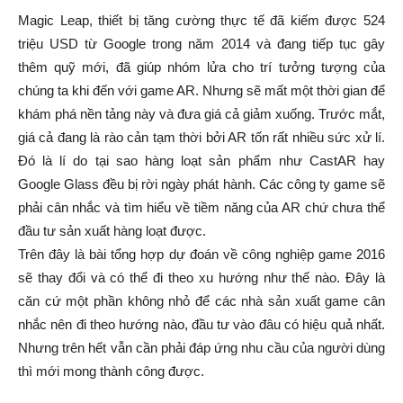
Magic Leap, thiết bị tăng cường thực tế đã kiếm được 524
triệu USD từ Google trong năm 2014 và đang tiếp tục gây
thêm quỹ mới, đã giúp nhóm lửa cho trí tưởng tượng của
chúng ta khi đến với game AR. Nhưng sẽ mất một thời gian để
khám phá nền tảng này và đưa giá cả giảm xuống. Trước mắt,
giá cả đang là rào cản tạm thời bởi AR tốn rất nhiều sức xử lí.
Đó là lí do tại sao hàng loạt sản phẩm như CastAR hay
Google Glass đều bị rời ngày phát hành. Các công ty game sẽ
phải cân nhắc và tìm hiểu về tiềm năng của AR chứ chưa thể
đầu tư sản xuất hàng loạt được.
Trên đây là bài tổng hợp dự đoán về công nghiệp game 2016
sẽ thay đổi và có thể đi theo xu hướng như thế nào. Đây là
căn cứ một phần không nhỏ để các nhà sản xuất game cân
nhắc nên đi theo hướng nào, đầu tư vào đâu có hiệu quả nhất.
Nhưng trên hết vẫn cần phải đáp ứng nhu cầu của người dùng
thì mới mong thành công được.