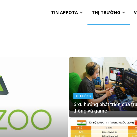
TIN APPOTA
THỊ TRƯỜNG
V
XU HƯỚNG
6 xu hướng phát triển của tr
thông và game