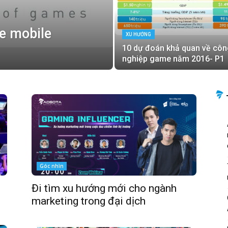
e mobile
XU HƯỚNG
10 dự đoán khả quan về côn
nghiệp game năm 2016- P1
Góc nhìn
Đi tìm xu hướng mới cho ngành
marketing trong đại dịch