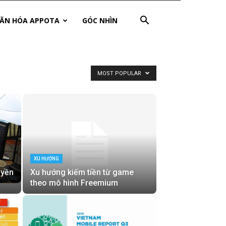
ĂN HÓA APPOTA
GÓC NHÌN
MOST POPULAR
XU HƯỚNG
uyền
Xu hướng kiếm tiền từ game
theo mô hình Freemium