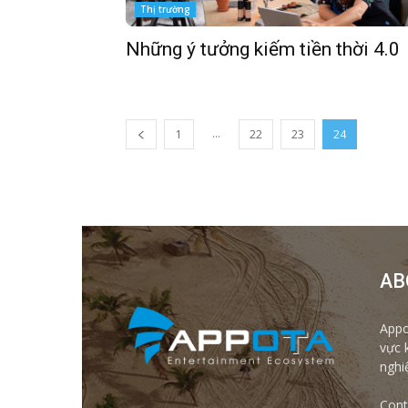
Thị trường
Những ý tưởng kiếm tiền thời 4.0
...
1
22
23
24
AB
Appo
vực 
nghi
Cont