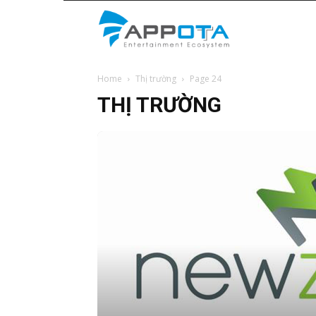
Appota
Home
Thị trường
Page 24
News
THỊ TRƯỜNG