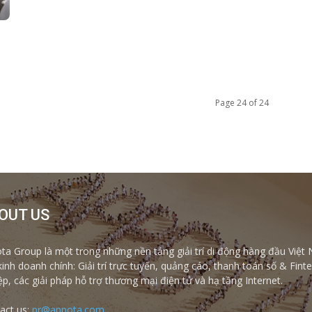
Page 24 of 24
OUT US
ta Group là một trong những nền tảng giải trí di động hàng đầu Việt 
kinh doanh chính: Giải trí trực tuyến, quảng cáo, thanh toán số & Fi
ệp, các giải pháp hỗ trợ thương mại điện tử và hạ tầng Internet.
act us:
pr@appota.com