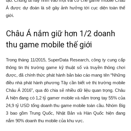
tạo. Chúng ta hãy nhìn vào một vài cơ chế game mobile Châu
Á được dự đoán là sẽ gây ảnh hưởng tới cục diện toàn thế
giới.
Châu Á nắm giữ hơn 1/2 doanh
thu game mobile thế giới
Trong tháng 11/2015, SuperData Research, công ty cung cấp
thông tin thị trường game kỹ thuật số và truyền thông chơi
được, đã chính thức phát hành bản báo cáo mang tên “Những
điều nhà phát hành phương Tây cần biết vè thị trường mobile
Châu Á 2016”, qua đó chia sẻ nhiều dữ liệu quan trọng. Châu
Á hiện đang có 1,2 tỷ gamer mobile và nắm trong tay 55% của
24,9 tỷ USD tổng doanh thu game mobile toàn cầu. Nhóm Big
3 bao gồm Trung Quốc, Nhật Bản và Hàn Quốc hiện đang
nắm 90% doanh thu mobile của khu vực.