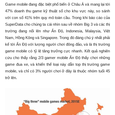
Game mobile đang đặc biệt phổ biến ở Châu Á và mang lại tới
47% doanh thu game kỹ thuật số cho khu vực này, so sánh
với con số 41% trên quy mô toàn cầu. Trong khi báo cáo của
SuperData cho chúng ta cái nhìn sau về nhóm Big 3 và các thị
trường đang nổi lên như Ấn Độ, Indonesia, Malaysia, Việt
Nam, Hồng Kông và Singapore. Trong đó đáng chú ý nhất phải
kể tới Ấn Độ với lượng người chơi đông đảo, và là thị trường
game mobile có tỷ lệ tăng trưởng cực nhanh. Kết quả nghiên
cứu cho thấy rằng 2/3 gamer mobile Ấn Độ thấy chơi những
game đua xe, và khiến thể loại này dẫn top thị trường game
mobile, và chỉ có 3% người chơi ở đây là thuộc nhóm tuổi 45
trở lên.