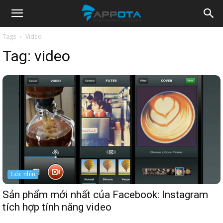
Appota
Tags
Video
Tag:
video
News
Góc nhìn
Sản phẩm mới nhất của Facebook: Instagram
tích hợp tính năng video