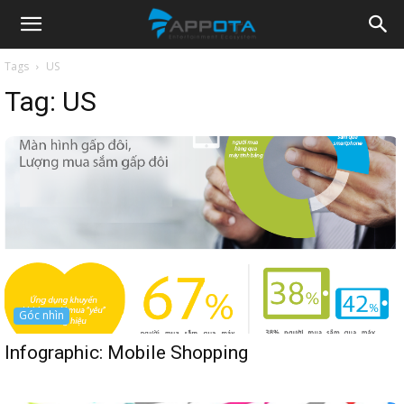
Appota
Tags
US
Tag:
US
News
Góc nhìn
Infographic: Mobile Shopping