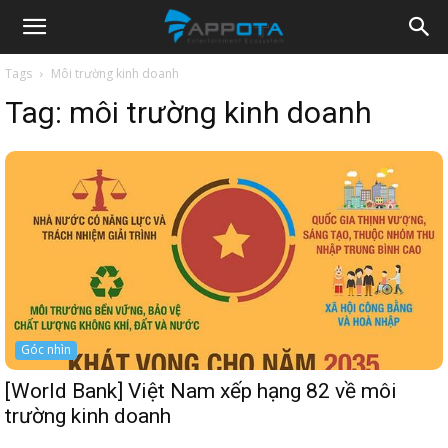
Appota
Tags
Môi trường kinh doanh
Tag:
môi trường kinh doanh
News
Góc nhìn
[World Bank] Việt Nam xếp hạng 82 về môi
trường kinh doanh