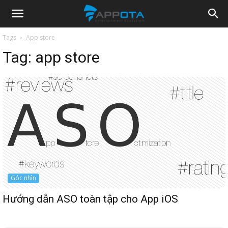
Appota
Tags
App store
Tag:
app store
News
Góc nhìn
Hướng dẫn ASO toàn tập cho App iOS