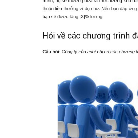
mình, họ sẽ thường đưa ra mức lương khởi điể
thuận tiền thưởng ví dụ như: Nếu bạn đáp ứng 
bạn sẽ được tăng [X]% lương.
Hỏi về các chương trình 
Câu hỏi
:
Công ty của anh/ chị có các chương t