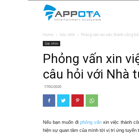
Appota
Home
Góc nhìn
Phỏng vấn xin việc thành công bằn
News
Góc nhìn
Phỏng vấn xin vi
câu hỏi với Nhà 
17/02/2020
Nếu bạn muốn đi
phỏng vấn
xin việc thành c
hiện sự quan tâm của mình tới vị trí ứng tuyển 