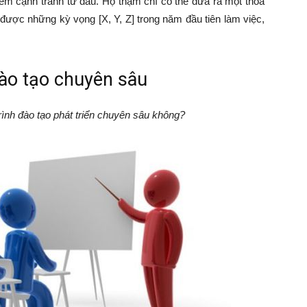
m cạnh tranh từ đầu. Họ thậm chí có thể đưa ra một thỏa
được những kỳ vọng [X, Y, Z] trong năm đầu tiên làm việc,
đào tạo chuyên sâu
rình đào tạo phát triển chuyên sâu không?