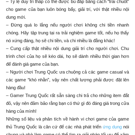
– Tỷ lệ duy trì thấp có thể được bù đắp bằng cách “trải chuốt”
cho game của bạn luôn bóng bẩy, giải trí, với thật nhiều nội
dung mới.
– Đừng quá lo lắng nếu người chơi không chi tiền nhanh
chóng. Hãy tập trung tại ra trải nghiệm game tốt, nếu họ thấy
nó xứng đáng, họ sẽ chi tiền, và chi nhiều là đằng khác!
– Cung cấp thật nhiều nội dung giải trí cho người chơi. Chu
trình chơi của họ sẽ kéo dài, họ sẽ dành nhiều thời gian hơn
để đánh giá game của bạn.
– Người chơi Trung Quốc ưa chuộng cả các game casual và
các game “khó nhằn”, vậy nên chất lượng phải được đặt lên
hàng đầu!
– Gamer Trung Quốc rất sẵn sàng chi trả cho những item đắt
đỏ, vậy nên đảm bảo rằng bạn có thứ gì đó đáng giá trong cửa
hàng của mình!
Những số liệu và phân tích về hành vi chơi game của game
thủ Trung Quốc là căn cứ để các nhà phát triển
ứng dụng
nói
chung và nhà làm game có thể tìm ra giải pháp tối ưu để xâm