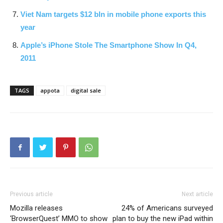
Viet Nam targets $12 bln in mobile phone exports this
year
Apple’s iPhone Stole The Smartphone Show In Q4,
2011
TAGS
appota
digital sale
Previous article
Next article
Mozilla releases
24% of Americans surveyed
‘BrowserQuest’ MMO to show
plan to buy the new iPad within