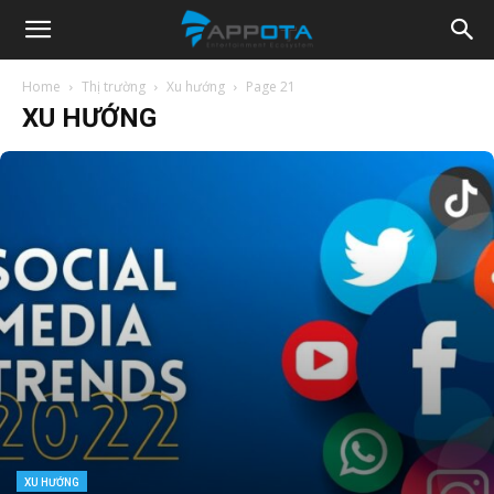
Appota
Home
Thị trường
Xu hướng
Page 21
XU HƯỚNG
News
XU HƯỚNG