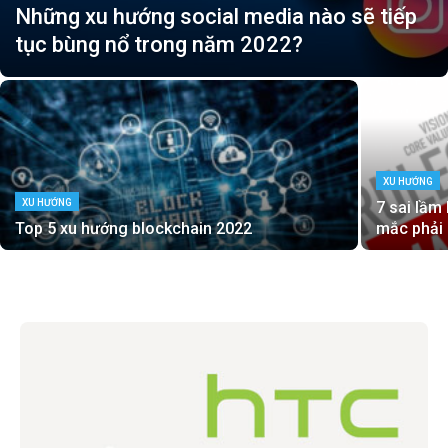
Những xu hướng social media nào sẽ tiếp
tục bùng nổ trong năm 2022?
XU HƯỚNG
XU HƯỚNG
7 sai lầm
Top 5 xu hướng blockchain 2022
mắc phải