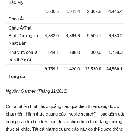
Bắc Mỹ
1,600.5
1,941.4
2,367.8
4,445.4
Đông Âu
Châu Á/Thái
Bình Dương và
4,333.0
4,864.9
5,506.7
9,480.2
Nhật Bản
Khu vực còn lại
644.1
788.0
960.6
1,768.3
trên thế giới
9,759.1
11,420.0
13,530.0
24,560.1
Tổng số
Nguồn: Gartner (Tháng 11/2012)
Có rất nhiều hình thức quảng cáo qua điện thoại đang được
phát triển. Hình thức quảng cáo”mobile search” – bao gồm đặt
quảng cáo trả tiền trên bản đồ và nhiều hình thức tăng cường
thực tế khác. Tất cả những quảng cáo này có thể được thông