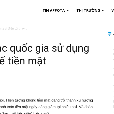
TIN APPOTA
THỊ TRƯỜNG
V
g ví điện tử thay...
ác quốc gia sử dụng
hế tiền mặt
 giới. Hiện tượng không tiền mặt đang trở thành xu hướng
thanh toán tiền mặt ngày càng giảm tại nhiều nơi. Và đoán
“tạm biệt tiền giấy” hiện nay?