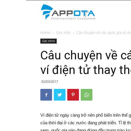
Appota
Home
Góc nhìn
Câu chuyện về các quốc gia sử dụn
News
Góc nhìn
Câu chuyện về c
ví điện tử thay t
02/03/2017
Ví điện tử ngày càng trở nên phổ biến trên thế
của thời đại ở các nước đang phát triển. Tỉ lệ 
xem, quốc gia nào đang đứng đầu trong trào lưu 