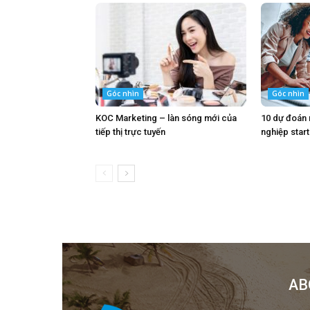
Góc nhìn
Góc nhìn
KOC Marketing – làn sóng mới của
10 dự đoán
tiếp thị trực tuyến
nghiệp star
AB