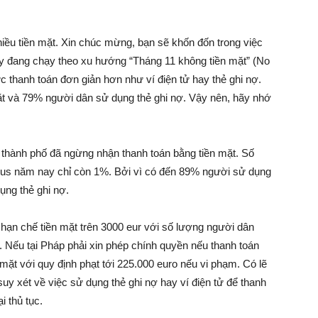
iều tiền mặt. Xin chúc mừng, bạn sẽ khốn đốn trong việc
đây đang chạy theo xu hướng “Tháng 11 không tiền mặt” (No
thanh toán đơn giản hơn như ví điện tử hay thẻ ghi nợ.
t và 79% người dân sử dụng thẻ ghi nợ. Vậy nên, hãy nhớ
g thành phố đã ngừng nhận thanh toán bằng tiền mặt. Số
 bus năm nay chỉ còn 1%. Bởi vì có đến 89% người sử dụng
ụng thẻ ghi nợ.
h hạn chế tiền mặt trên 3000 eur với số lượng người dân
. Nếu tại Pháp phải xin phép chính quyền nếu thanh toán
ền mặt với quy định phạt tới 225.000 euro nếu vi phạm. Có lẽ
suy xét về việc sử dụng thẻ ghi nợ hay ví điện tử để thanh
 thủ tục.